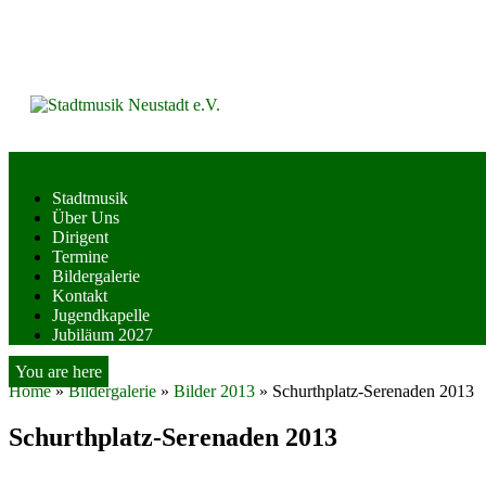
Skip
to
content
Stadtmusik
Über Uns
Dirigent
Termine
Bildergalerie
Kontakt
Jugendkapelle
Jubiläum 2027
You are here
Home
»
Bildergalerie
»
Bilder 2013
»
Schurthplatz-Serenaden 2013
Schurthplatz-Serenaden 2013