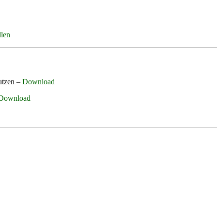
llen
nutzen –
Download
Download