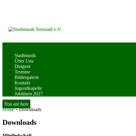
Skip
to
content
Stadtmusik
Über Uns
Dirigent
Termine
Bildergalerie
Kontakt
Jugendkapelle
Jubiläum 2027
You are here
Home
»
Downloads
Downloads
Mitgliedschaft