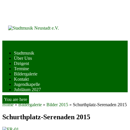
Skip
to
content
Stadtmusik
Über Uns
Dirigent
Termine
Bildergalerie
Kontakt
Jugendkapelle
Jubiläum 2027
You are here
Home
»
Bildergalerie
»
Bilder 2015
»
Schurthplatz-Serenaden 2015
Schurthplatz-Serenaden 2015