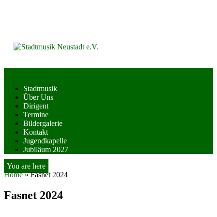
Skip
to
content
Stadtmusik
Über Uns
Dirigent
Termine
Bildergalerie
Kontakt
Jugendkapelle
Jubiläum 2027
You are here
Home
»
Fasnet 2024
Fasnet 2024