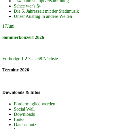
174. Jahreshauptversammlung
Schee war's 🥳
Die 5. Jahreszeit mit der Stadtmusik
Unser Ausflug in andere Welten
17
Juni
Sommerkonzert 2026
Seitennummerierung
Vorherige
1
2
3
…
68
Nächste
der
Termine 2026
Beiträge
Downloads & Infos
Fördermitglied werden
Social Wall
Downloads
Links
Datenschutz