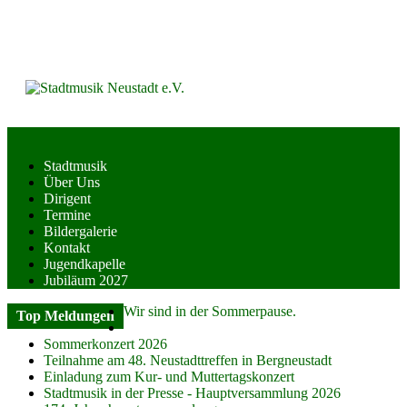
Skip
to
content
Stadtmusik
Über Uns
Dirigent
Termine
Bildergalerie
Kontakt
Jugendkapelle
Jubiläum 2027
Wir sind in der Sommerpause.
Top Meldungen
Sommerkonzert 2026
Teilnahme am 48. Neustadttreffen in Bergneustadt
Einladung zum Kur- und Muttertagskonzert
Stadtmusik in der Presse - Hauptversammlung 2026