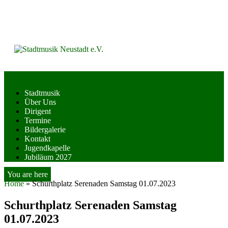
Skip
to
content
Stadtmusik
Über Uns
Dirigent
Termine
Bildergalerie
Kontakt
Jugendkapelle
Jubiläum 2027
You are here
Home
»
Schurthplatz Serenaden Samstag 01.07.2023
Schurthplatz Serenaden Samstag
01.07.2023