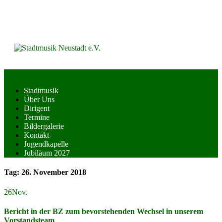
Skip
to
content
Stadtmusik
Über Uns
Dirigent
Termine
Bildergalerie
Kontakt
Jugendkapelle
Jubiläum 2027
Tag:
26. November 2018
26
Nov.
Bericht in der BZ zum bevorstehenden Wechsel in unserem
Vorstandsteam