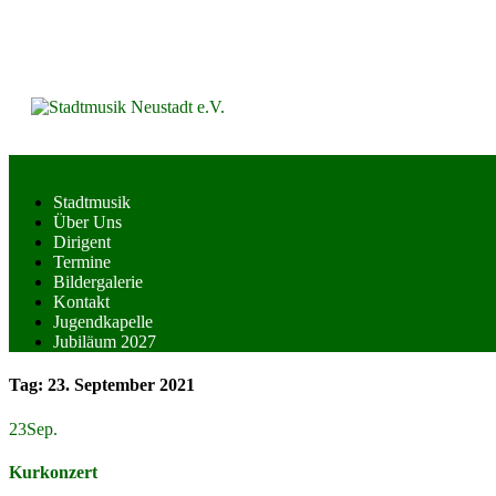
Skip
to
content
Stadtmusik
Über Uns
Dirigent
Termine
Bildergalerie
Kontakt
Jugendkapelle
Jubiläum 2027
Tag:
23. September 2021
23
Sep.
Kurkonzert