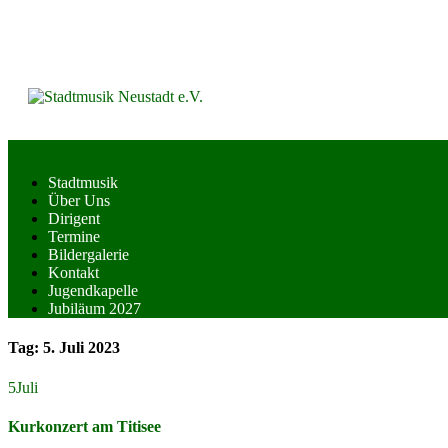
Skip
to
content
Stadtmusik
Über Uns
Dirigent
Termine
Bildergalerie
Kontakt
Jugendkapelle
Jubiläum 2027
Tag:
5. Juli 2023
5
Juli
Kurkonzert am Titisee