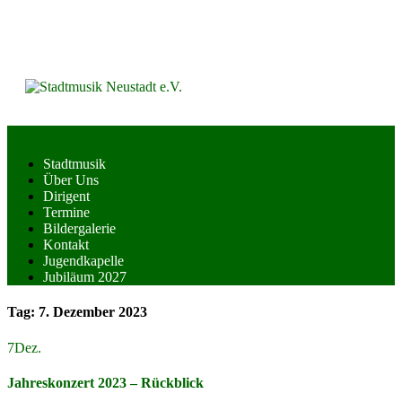
Skip
to
content
Stadtmusik
Über Uns
Dirigent
Termine
Bildergalerie
Kontakt
Jugendkapelle
Jubiläum 2027
Tag:
7. Dezember 2023
7
Dez.
Jahreskonzert 2023 – Rückblick