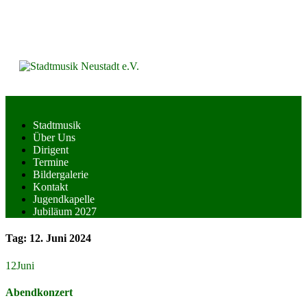
Skip
to
content
Stadtmusik
Über Uns
Dirigent
Termine
Bildergalerie
Kontakt
Jugendkapelle
Jubiläum 2027
Tag:
12. Juni 2024
12
Juni
Abendkonzert