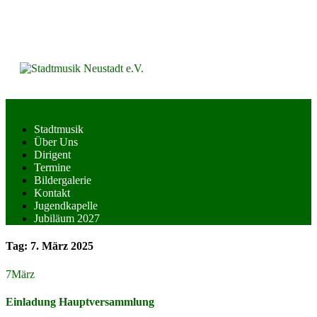
Skip
to
content
Stadtmusik
Über Uns
Dirigent
Termine
Bildergalerie
Kontakt
Jugendkapelle
Jubiläum 2027
Tag:
7. März 2025
7
März
Einladung Hauptversammlung