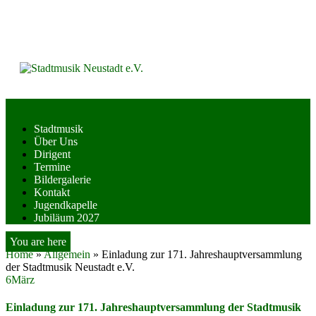
Skip
to
content
Stadtmusik
Über Uns
Dirigent
Termine
Bildergalerie
Kontakt
Jugendkapelle
Jubiläum 2027
You are here
Home
»
Allgemein
»
Einladung zur 171. Jahreshauptversammlung
der Stadtmusik Neustadt e.V.
6
März
Einladung zur 171. Jahreshauptversammlung der Stadtmusik