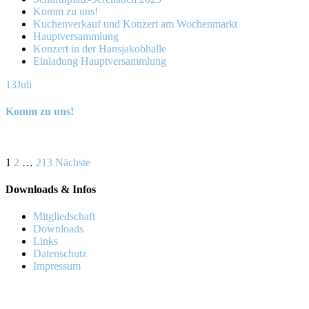
Komm zu uns!
Kuchenverkauf und Konzert am Wochenmarkt
Hauptversammlung
Konzert in der Hansjakobhalle
Einladung Hauptversammlung
13
Juli
Komm zu uns!
Seitennummerierung
1
2
…
213
Nächste
der
Downloads & Infos
Beiträge
Mitgliedschaft
Downloads
Links
Datenschutz
Impressum