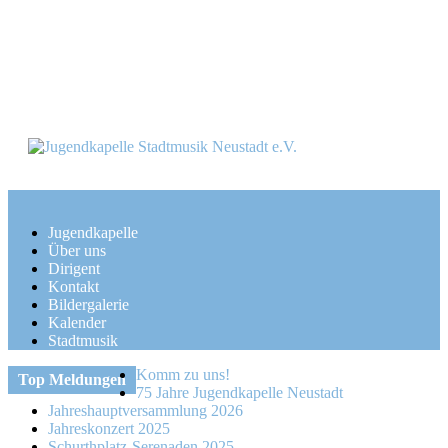
Skip
to
content
Jugendkapelle
Über uns
Dirigent
Kontakt
Bildergalerie
Kalender
Stadtmusik
Komm zu uns!
Top Meldungen
75 Jahre Jugendkapelle Neustadt
Jahreshauptversammlung 2026
Jahreskonzert 2025
Schurthplatz-Serenaden 2025