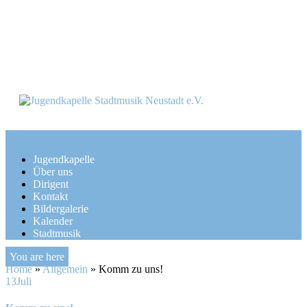
Skip
to
content
Jugendkapelle
Über uns
Dirigent
Kontakt
Bildergalerie
Kalender
Stadtmusik
You are here
Home
»
Allgemein
»
Komm zu uns!
13
Juli