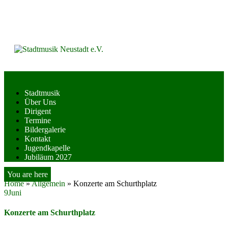
Skip
to
content
Stadtmusik
Über Uns
Dirigent
Termine
Bildergalerie
Kontakt
Jugendkapelle
Jubiläum 2027
You are here
Home
»
Allgemein
»
Konzerte am Schurthplatz
9
Juni
Konzerte am Schurthplatz