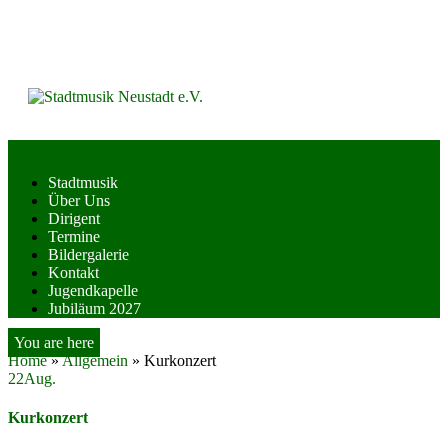
Skip
to
content
Stadtmusik
Über Uns
Dirigent
Termine
Bildergalerie
Kontakt
Jugendkapelle
Jubiläum 2027
You are here
Home
»
Allgemein
»
Kurkonzert
22
Aug.
Kurkonzert